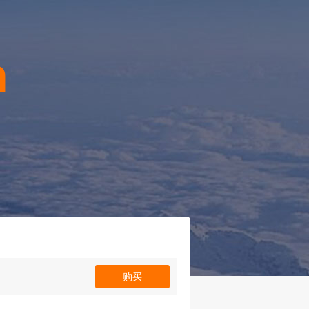
n
！
购买